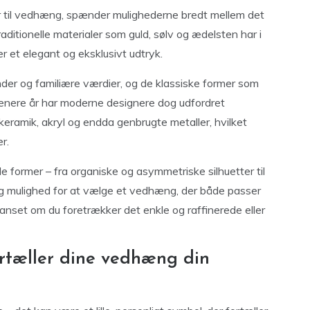
er til vedhæng, spænder mulighederne bredt mellem det
aditionelle materialer som guld, sølv og ædelsten har i
 et elegant og eksklusivt udtryk.
der og familiære værdier, og de klassiske former som
de senere år har moderne designere dog udfordret
eramik, akryl og endda genbrugte metaller, hvilket
r.
e former – fra organiske og asymmetriske silhuetter til
dig mulighed for at vælge et vedhæng, der både passer
, uanset om du foretrækker det enkle og raffinerede eller
ortæller dine vedhæng din