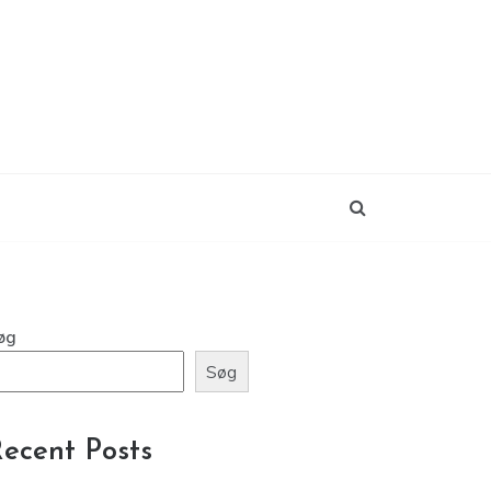
øg
Søg
ecent Posts