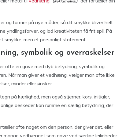
ller metal til
vedhæng,
der fortæller din
ver og former på nye måder, så dit smykke bliver helt
ine yndlingsfarver, og lad kreativiteten få frit spil. På
et smykke, men et personligt statement.
ing, symbolik og overraskelser
er ofte en gave med dyb betydning, symbolik og
ren. Når man giver et vedhæng, vælger man ofte ikke
lser, minder eller ønsker.
tegn på kærlighed, men også stjerner, kors, initialer,
sonlige beskeder kan rumme en særlig betydning, der
æller ofte noget om den person, der giver det, eller
er mange vedhænget som gave ved særlige lejligheder,