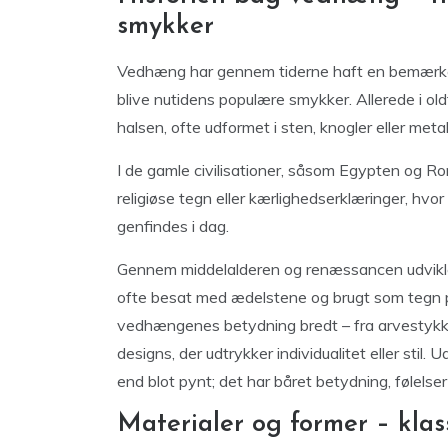
smykker
Vedhæng har gennem tiderne haft en bemærkels
blive nutidens populære smykker. Allerede i o
halsen, ofte udformet i sten, knogler eller meta
I de gamle civilisationer, såsom Egypten og R
religiøse tegn eller kærlighedserklæringer, hvo
genfindes i dag.
Gennem middelalderen og renæssancen udvikl
ofte besat med ædelstene og brugt som tegn på
vedhængenes betydning bredt – fra arvestykker
designs, der udtrykker individualitet eller stil
end blot pynt; det har båret betydning, følelse
Materialer og former – kla