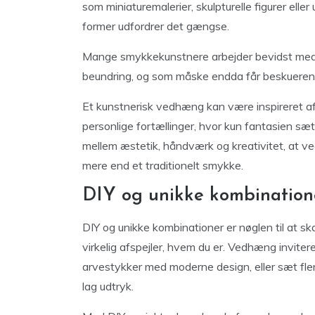
som miniaturemalerier, skulpturelle figurer eller
former udfordrer det gængse.
Mange smykkekunstnere arbejder bevidst med
beundring, og som måske endda får beskueren t
Et kunstnerisk vedhæng kan være inspireret af a
personlige fortællinger, hvor kun fantasien sæ
mellem æstetik, håndværk og kreativitet, at vedh
mere end et traditionelt smykke.
DIY og unikke kombinatione
DIY og unikke kombinationer er nøglen til at s
virkelig afspejler, hvem du er. Vedhæng inviter
arvestykker med moderne design, eller sæt f
lag udtryk.