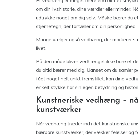
Et vedhæng er meget mere end blot et smykke – 
om din livshistorie, dine værdier eller minder.
udtrykke noget om dig selv: Måske bærer du et h
stjernetegn, der fortæller om din personlighed.
Mange vælger også vedhæng, der markerer særli
livet.
På den måde bliver vedhænget ikke bare et deko
du altid bærer med dig. Uanset om du samler på
fået noget helt unikt fremstillet, kan dine v
enkelt stykke har sin egen betydning og histori
Kunstneriske vedhæng – nå
kunstværker
Når vedhæng træder ind i det kunstneriske univ
bærbare kunstværker, der vækker følelser og f