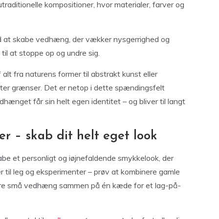
 utraditionelle kompositioner, hvor materialer, farver og
 at skabe vedhæng, der vækker nysgerrighed og
il at stoppe op og undre sig.
lt fra naturens former til abstrakt kunst eller
tter grænser. Det er netop i dette spændingsfelt
ænget får sin helt egen identitet – og bliver til langt
r – skab dit helt eget look
kabe et personligt og iøjnefaldende smykkelook, der
er til leg og eksperimenter – prøv at kombinere gamle
lere små vedhæng sammen på én kæde for et lag-på-