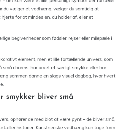
det kan være et lille, personligt symbol, der fortæller
 Når du vælger et vedhæng, vælger du samtidig at
jerte for at mindes en, du holder af, eller et
ge begivenheder som fødsler, rejser eller milepæle i
rativt element, men et lille fortællende univers, som
 små charms, har arvet et særligt smykke eller har
edhæng sammen danne en slags visuel dagbog, hvor hvert
e.
r smykker bliver små
ers, ophører de med blot at være pynt – de bliver små,
ortæller historier. Kunstneriske vedhæng kan tage form