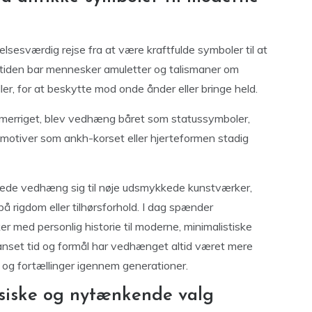
esværdig rejse fra at være kraftfulde symboler til at
ldtiden bar mennesker amuletter og talismaner om
ller, for at beskytte mod onde ånder eller bringe held.
omerriget, blev vedhæng båret som statussymboler,
r motiver som ankh-korset eller hjerteformen stadig
ede vedhæng sig til nøje udsmykkede kunstværker,
 rigdom eller tilhørsforhold. I dag spænder
 med personlig historie til moderne, minimalistiske
. Uanset tid og formål har vedhænget altid været mere
r og fortællinger igennem generationer.
ssiske og nytænkende valg