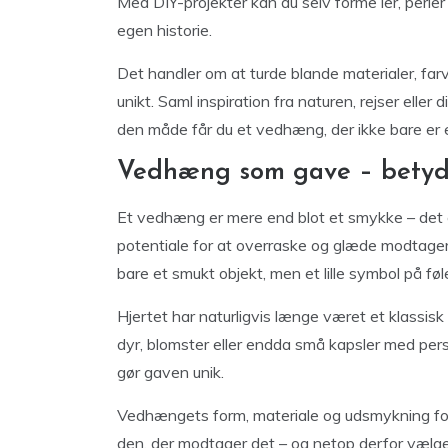
Med DIY-projekter kan du selv forme ler, perler e
egen historie.
Det handler om at turde blande materialer, far
unikt. Saml inspiration fra naturen, rejser eller d
den måde får du et vedhæng, der ikke bare er 
Vedhæng som gave – betydn
Et vedhæng er mere end blot et smykke – det 
potentiale for at overraske og glæde modtage
bare et smukt objekt, men et lille symbol på føle
Hjertet har naturligvis længe været et klassisk 
dyr, blomster eller endda små kapsler med per
gør gaven unik.
Vedhængets form, materiale og udsmykning fort
den, der modtager det – og netop derfor vælg