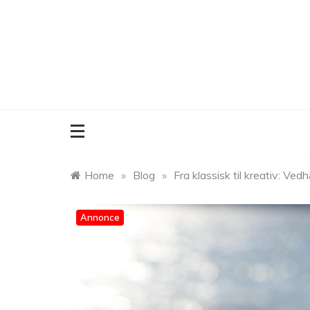
Skip
to
content
Home
»
Blog
»
Fra klassisk til kreativ: Ve
Annonce