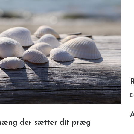
D
A
edhæng der sætter dit præg