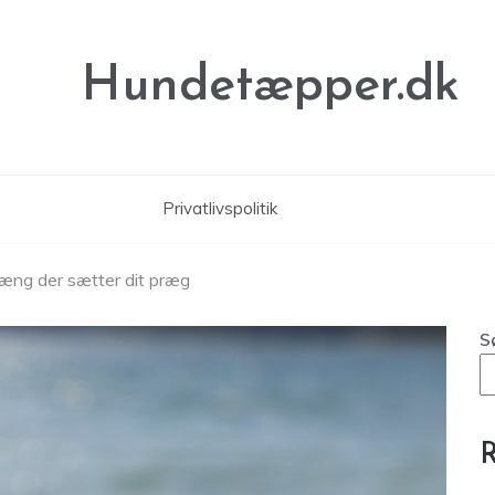
Hundetæpper.dk
Privatlivspolitik
dhæng der sætter dit præg
S
R